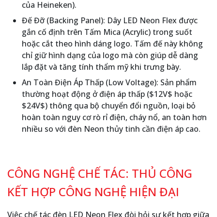
của Heineken).
Đế Đỡ (Backing Panel): Dây LED Neon Flex được
gắn cố định trên Tấm Mica (Acrylic) trong suốt
hoặc cắt theo hình dáng logo. Tấm đế này không
chỉ giữ hình dạng của logo mà còn giúp dễ dàng
lắp đặt và tăng tính thẩm mỹ khi trưng bày.
An Toàn Điện Áp Thấp (Low Voltage): Sản phẩm
thường hoạt động ở điện áp thấp ($12V$ hoặc
$24V$) thông qua bộ chuyển đổi nguồn, loại bỏ
hoàn toàn nguy cơ rò rỉ điện, cháy nổ, an toàn hơn
nhiều so với đèn Neon thủy tinh cần điện áp cao.
CÔNG NGHỆ CHẾ TÁC: THỦ CÔNG
KẾT HỢP CÔNG NGHỆ HIỆN ĐẠI
Việc chế tác đèn LED Neon Flex đòi hỏi sự kết hợp giữa