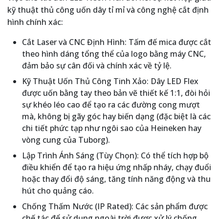
kỹ thuật thủ công uốn dây tỉ mỉ và công nghệ cắt định
hình chính xác:
Cắt Laser và CNC Định Hình: Tấm đế mica được cắt
theo hình dáng tổng thể của logo bằng máy CNC,
đảm bảo sự cân đối và chính xác về tỷ lệ.
Kỹ Thuật Uốn Thủ Công Tinh Xảo: Dây LED Flex
được uốn bằng tay theo bản vẽ thiết kế 1:1, đòi hỏi
sự khéo léo cao để tạo ra các đường cong mượt
mà, không bị gãy góc hay biến dạng (đặc biệt là các
chi tiết phức tạp như ngôi sao của Heineken hay
vòng cung của Tuborg).
Lập Trình Ánh Sáng (Tùy Chọn): Có thể tích hợp bộ
điều khiển để tạo ra hiệu ứng nhấp nháy, chạy đuổi
hoặc thay đổi độ sáng, tăng tính năng động và thu
hút cho quảng cáo.
Chống Thấm Nước (IP Rated): Các sản phẩm được
chế tác để sử dụng ngoài trời được xử lý chống