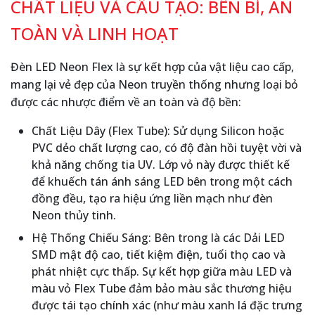
CHẤT LIỆU VÀ CẤU TẠO: BỀN BỈ, AN
TOÀN VÀ LINH HOẠT
Đèn LED Neon Flex là sự kết hợp của vật liệu cao cấp,
mang lại vẻ đẹp của Neon truyền thống nhưng loại bỏ
được các nhược điểm về an toàn và độ bền:
Chất Liệu Dây (Flex Tube): Sử dụng Silicon hoặc
PVC dẻo chất lượng cao, có độ đàn hồi tuyệt vời và
khả năng chống tia UV. Lớp vỏ này được thiết kế
để khuếch tán ánh sáng LED bên trong một cách
đồng đều, tạo ra hiệu ứng liền mạch như đèn
Neon thủy tinh.
Hệ Thống Chiếu Sáng: Bên trong là các Dải LED
SMD mật độ cao, tiết kiệm điện, tuổi thọ cao và
phát nhiệt cực thấp. Sự kết hợp giữa màu LED và
màu vỏ Flex Tube đảm bảo màu sắc thương hiệu
được tái tạo chính xác (như màu xanh lá đặc trưng